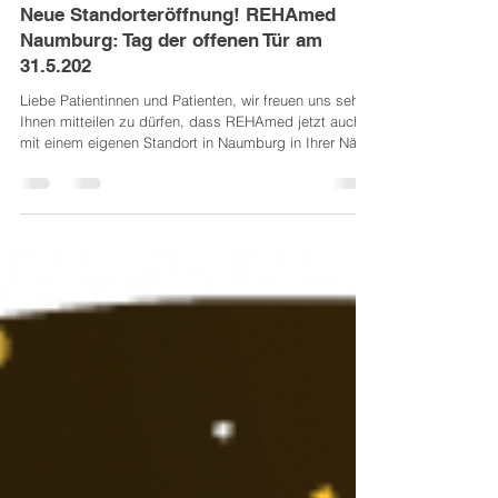
26. Mai
1 Min. Lesezeit
Neue Standorteröffnung! REHAmed
Naumburg: Tag der offenen Tür am
31.5.202
Liebe Patientinnen und Patienten, wir freuen uns sehr,
Ihnen mitteilen zu dürfen, dass REHAmed jetzt auch
mit einem eigenen Standort in Naumburg in Ihrer Nähe
vertreten ist. Mit unserem neuen Gesundheitszentrum
erweitern wir unser Angebot in der Region Naumburg/
Wolfhagen und möchten Ihnen künftig noch
wohnortnäher moderne Therapie-, Trainings- und
Gesundheitsangebote anbieten – selbstverständlich
nach dem bewährten System Seifert. Diese Vorträge
und Workshops erwarten Sie