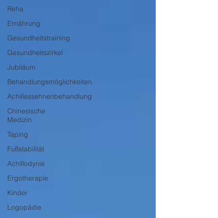
Reha
Ernährung
Gesundheitstraining
Gesundheitszirkel
Jubiläum
Behandlungsmöglichkeiten
Achillessehnenbehandlung
Chinesische
Medizin
Taping
Fußstabilität
Achillodynie
Ergotherapie
Kinder
Logopädie