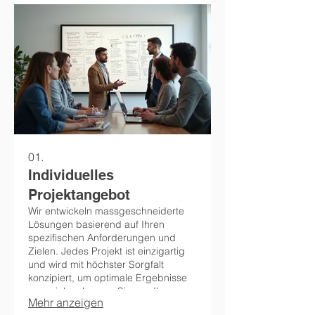
01.
Individuelles
Projektangebot
Wir entwickeln massgeschneiderte
Lösungen basierend auf Ihren
spezifischen Anforderungen und
Zielen. Jedes Projekt ist einzigartig
und wird mit höchster Sorgfalt
konzipiert, um optimale Ergebnisse
zu erzielen. Lassen Sie uns Ihre
Mehr anzeigen
Vision Wirklichkeit werden lassen.