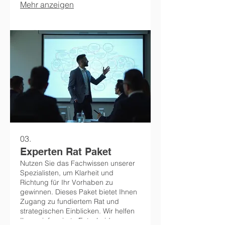
Mehr anzeigen
ausgelegt, Ihre individuellen
Herausforderungen zu meistern.
03.
Experten Rat Paket
Nutzen Sie das Fachwissen unserer
Spezialisten, um Klarheit und
Richtung für Ihr Vorhaben zu
gewinnen. Dieses Paket bietet Ihnen
Zugang zu fundiertem Rat und
strategischen Einblicken. Wir helfen
Ihnen, informierte Entscheidungen zu