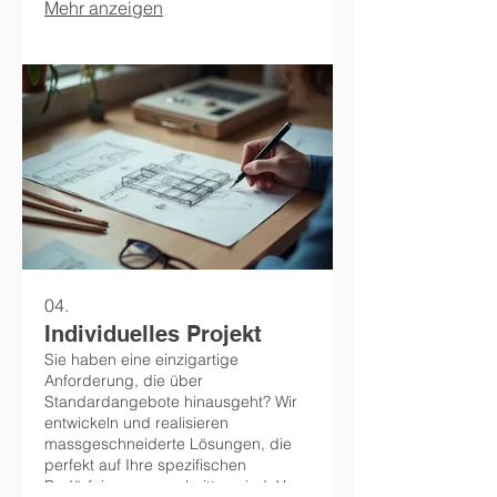
Mehr anzeigen
treffen und Ihre Ziele effektiv zu
erreichen.
04.
Individuelles Projekt
Sie haben eine einzigartige
Anforderung, die über
Standardangebote hinausgeht? Wir
entwickeln und realisieren
massgeschneiderte Lösungen, die
perfekt auf Ihre spezifischen
Bedürfnisse zugeschnitten sind. Von